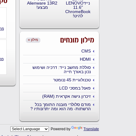
סקי
ניידLENOVO
Alienware 13R2
11.6"
מבצע!
ChromeBook
להיט!
מילון מונחים
« מילון
CMS
HDMI
סוללת מחשב נייד: דרכיה ושימוש
נכון באורך חייה
טכנולוגיית 45 ננומטר
פאנל במסכי LCD
זיכרון גישה אקראית (RAM)
מודם סלולרי מובנה התומך בכל
הרשתות- מה הוא ומה יתרונותיו ?
Powered by
Translate