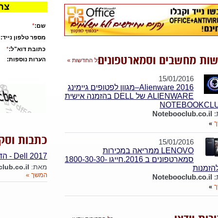
צרו
שם:
*
מספר טלפון נייד:
כתובת דוא"ל:
*
ות מחשבים וסמארטפונים
הערות נוספות:
כל החדשות »
15/01/2016
Alienware 2016–מגוון לפטופים גיימינג
ALIENWARE של DELL בהזמנה אישית
:
Notebooclub.co.il
»
כתבות וסקי
15/01/2016
LENOVO ממריאה במכירות
Dell 2017 - הדור החדש של מחשבים ניידים
סמארטפונים ב 2016.חייגו 1800-30-30-
מאת:
lub.co.il
המשך »
:
Notebooclub.co.il
»