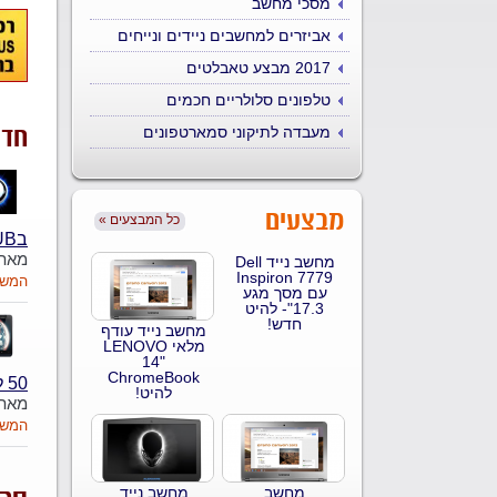
מסכי מחשב
אביזרים למחשבים ניידים ונייחים
2017 מבצע טאבלטים
טלפונים סלולריים חכמים
חדש
מעבדה לתיקוני סמארטפונים
מבצעים
« כל המבצעים
בNOTEBOOKCLUB
מאת
מחשב נייד Dell
Inspiron 7779
המשך
עם מסך מגע
17.3"- להיט
חדש!
מחשב נייד עודף
מלאי LENOVO
14"
ChromeBook
50 להזמנות
להיט!
מאת
המשך
מחשב
מחשב נייד