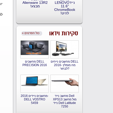
ניידLENOVO
Alienware 13R2
יו
11.6"
מבצע!
ChromeBook
להיט!
לר
סקירות וידאו
« כול הסרטים
מחשבים נייחים DELL
מחשבים DELL
2016- מה מומלץ
PRECISION 2016
לבחור?
מחשב נייד Dell
מחשבים ניידים 2016-
XPS13 מול מחשב
DELL VOSTRO
נייד Dell Latitude
5459
7250