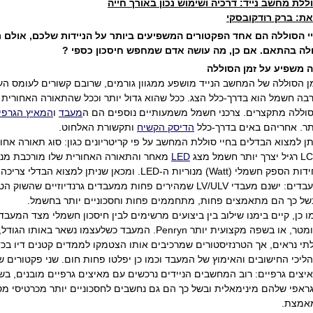
ללת מחשב נייד: דרכיה ושימוש נכון באורך חייה
ת: ברק רודקובסקי
י הסוללה הם אחד הפקטורים המשפיעים ביותר על הניידות שלכם, אולם ר
לה בהתאם. אם כן, מה עושה אדם שמחפש חיסכון כספי ?
 משפיע על זמן הסוללה
ן הסוללה של המחשב הנייד מושפע ממגוון גורמים, שרובם קשורים לעומס העב
בה חשמל הוא בדרך-כלל הצג. ככל שהוא גדול יותר וככל שהתאורה האחורית ש
וללה מתקצרים. צרכני חשמל משמעותיים נוספים הם ה
מעבד
ו
המאיץ הגרפי
תר. אחריהם באים בדרך-כלל
הדיסק הקשיח
ותקשורת האלחוט.
תן למצוא הבדלים בחיי סוללת המחשב על פי קריטריונים כגון: סוג תאורה אח
צרך יותר חשמל מצג
LED
מאחר והתאורה האחורית שלו מורכבת מנורי
דות הספק חשמלי (Watt) מנוריות ה-LED
. ומכאן שניתן למצוא הבדלי צריכה 
מעבדים: ישנם מעבדי LV/ULV שמהירים פחות ממעבדים גרנדיוזיי
של כך הם מתאמצים פחות, מתחממים פחות וחסכוניים יותר בחשמל.
ננומטר, או בשפה מקצועית יותר Penryn. המעבד כשלעצמ
תי נראים, אך הטרנזיסטורים שמרכיבים אותו הצטמקו לממדים קטנים דיו בכדי
ליכי החישובים והאימוץ של המעבד וכמו כן יפלטו פחות חום. שני פקטורים ש
ראפי שלהם מינימאלית ובשל כך הם גם נחשבים לחסכוניים יותר מכרטיסי מסך
אמצת.