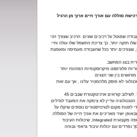
כישת סוללה עם אורך חיים ארוך מן הרגיל
ודה שמוטל על רכיבים שונים. הרכיב שצורך הכי
לו חזקה יותר, כך צריכת החשמל שלו עולה וחיי
, שצורכים יותר ככל שהעבודה מעמיסה ומאמצת
ורית בצג המחשב.
ות פלורוסנט מיקרוסקופיות המהוות יותר
מורגשים בין שני הצגים.
ם שהשוק הטכנולוגי לא פוסק מלהמטיר עלינו , אך עם זאת
כמו כן, קיים בימנו שילוב בין ביצועים מרשימים לבין חיסכון חשמלי מצד המעבד. לשילוב קוראים ארכיטקטורת שבבים 45
ו נשאר באותו הגודל, הטכנולוגיה עדיין לא צימקה את המעבד לגדלים
 לפנות מקום לטרנזיסטורים נוספים שיקלו על
באופן ישיר מאריכים את אורך חייה של הסוללה.
מאיצים גרפיים: רוב המחשבים הניידים נרכשים עם מאיצים גרפיים מובנים, בשפה מקצועית Integrated, שיכולות העיבוד
 נפרדים עם יכולות עיבוד גראפי גבוהה