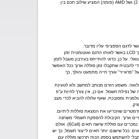
2) ושל AMD (פומה) המציע שילוב חכם בין
שר לדגם הספציפי עליו מדובר.
אך מספיק שממירים את כרטיס המסך לחיצוני או בוחרים דווקא בוורסיה של מסך LCD באשר לאותו הדגם ואוטומטית זמן
לי. על כן, כדאי להתייחס בעירבון מוגבל לזמן
י להבטיח שתקבלו זמן סוללה ארוך ככל האפשר.
על "פראייר" אורך חייה מתמעט והולך, כך
מלואה. משמע הזרם מנותב למחשב ולא לטעינת
ל נפילת חשמל. אם כן, אין צורך לחיות ע"פ
ולמנית ומסובכת, שאף עלולה להביא לכדי מצב
רק.
 פרמטרים שהכריעו את המצאת סוללות ליתיום.
ר חיים ארוך. הקיבולת להספקת חשמלי משתנה
בהתאם לכמות התאים (Cell) שבוודאי שמעתם עליהם לא פעם. רוב המחשבים נמכרים עם סוללת שישה תאים (6Cell). אולם
ם. ככל שישנם יותר תאים לייצור חשמל, כך יש
 מבלי להשתמש בספק הכוח תרכשו סוללה עם