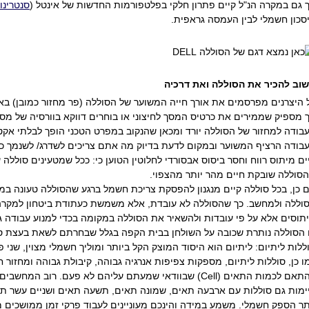
 גם במקרה הנ"ל קיים פתרון חלקי בפלטפורמות החדשות של אינטל (
סנטרינו
סכון חשמלי לבין העמסה גראפית.
וב להכיר את הסוללה ואת דרכיה
 היצרנים מפרסמים את אורך חייה המשוער של הסוללה (פר מחזור כמובן) בא
בודה למחזור של הסוללה יורד ומכאן שהנקוב במפרט הטכני הופך לבלתי אקטוא
בודה הרציף המשוער ובמקום לדעת בדיוק מה אתם צריכים לשדרג/ לשנמך כד
ים מיתוס רווח וחסר ביסוס אבסורדי לחלוטין הטוען כי: ככל שמטעינים סוללה 
סוללה שובקת חיים מהר יותר מהצפוי.
 כן, בכל סוללה קיים מנגנון להפסקת צריכת חשמל ברגע שהסוללה טעונה ב
וללה ולמחשב. כך שהסוללה לא עובדת, אלא משמשת כעתודת ביטחון למקרה ש
תוסים אלא על פי עובדות ולהשאיר את הסוללה במקומה בכדי למנוע עבודה ג
 הסוללה נותרת שכובה על השולחן בבית הקפה בגלל שבחרתם לשאת בעצת ס
ללות ליתיום: ליתיום הוא היסוד המוצק הקל ביותר ומוליך חשמלי מצוין, שני
ו כן, סוללות ליתיום, מספקות צפיפות אנרגיה גבוהה, קיבולת גבוהה ומחזו
ימות גם סוללות עם ארבעה תאים, שמונה תאים, תשעה תאים ושניים עשר תאי
תר הספק חשמלי. משמע במידה והינכם מעוניינים לעבוד פרקי זמן ממושכים