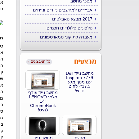
מסכי מחשב
אך
חי
אביזרים למחשבים ניידים ונייחים
2017 מבצע טאבלטים
טלפונים סלולריים חכמים
מעבדה לתיקוני סמארטפונים
חש
כל
מבצעים
הע
« כל המבצעים
הע
קי
מחשב נייד Dell
Inspiron 7779
שה
עם מסך מגע
אם
17.3"- להיט
חדש!
הס
מחשב נייד עודף
מלאי LENOVO
מי
14"
בו
ChromeBook
להיט!
סו
כמ
קי
יו
מחשב
מחשב נייד