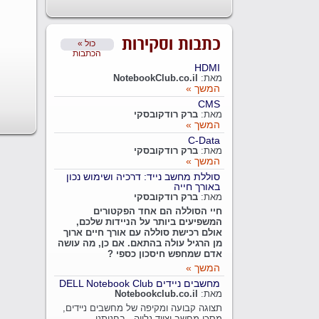
כתבות וסקירות
« כול
הכתבות
HDMI
מאת:
NotebookClub.co.il
המשך »
CMS
מאת:
ברק רודקובסקי
המשך »
C-Data
מאת:
ברק רודקובסקי
המשך »
סוללת מחשב נייד: דרכיה ושימוש נכון
באורך חייה
מאת:
ברק רודקובסקי
חיי הסוללה הם אחד הפקטורים
המשפיעים ביותר על הניידות שלכם,
אולם רכישת סוללה עם אורך חיים ארוך
מן הרגיל עולה בהתאם. אם כן, מה עושה
אדם שמחפש חיסכון כספי ?
המשך »
מחשבים ניידים DELL Notebook Club
מאת:
Notebookclub.co.il
תצוגה קבועה ומקיפה של מחשבים ניידים,
מסכי מחשב וציוד נלווה - בחנותנו