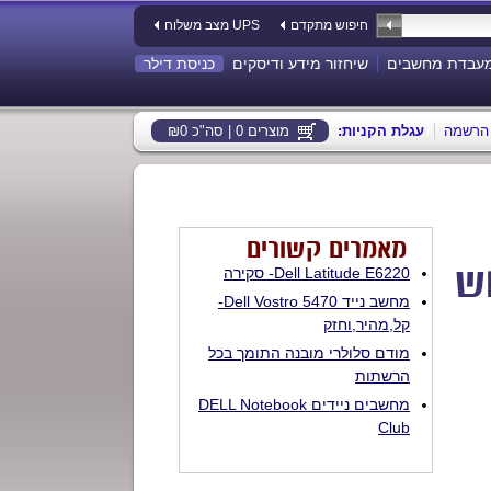
חיפוש מתקדם
מצב משלוח UPS
עבדת מחשבים
שיחזור מידע ודיסקים
כניסת דילר
הרשמה
:עגלת הקניות
מוצרים 0 | סה"כ ₪0
מאמרים קשורים
ש
Dell Latitude E6220- סקירה
מחשב נייד Dell Vostro 5470-
קל,מהיר,וחזק
מודם סלולרי מובנה התומך בכל
הרשתות
מחשבים ניידים DELL Notebook
Club