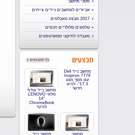
מסכי מחשב
אביזרים למחשבים ניידים ונייחים
2017 מבצע טאבלטים
טלפונים סלולריים חכמים
מעבדה לתיקוני סמארטפונים
מבצעים
« כל המבצעים
מחשב נייד Dell
Inspiron 7779
עם מסך מגע
17.3"- להיט
חדש!
מחשב נייד עודף
מלאי LENOVO
14"
ChromeBook
להיט!
מחשב
מחשב נייד