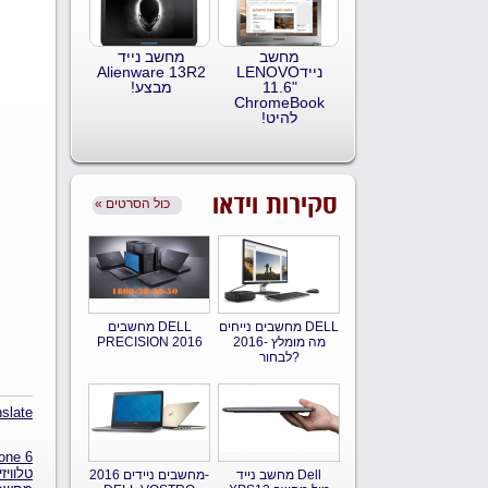
מחשב
מחשב נייד
ניידLENOVO
Alienware 13R2
11.6"
מבצע!
ChromeBook
להיט!
סקירות וידאו
« כול הסרטים
מחשבים נייחים DELL
מחשבים DELL
2016- מה מומלץ
PRECISION 2016
לבחור?
slate
one 6
טלוויזיו
מחשב נייד Dell
מחשבים ניידים 2016-