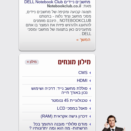
מחשבים ניידים DELL Notebook Club
מאת:
Notebookclub.co.il
תצוגה קבועה ומקיפה של מחשבים ניידים,
מסכי מחשב וציוד נלווה - בחנותנו
NOTEBOOKCLUB , הינכם מוזמנים
להתענג ולהרגיש פיזית את המוצר בו אתם
מתעניינים כאן בתצוגה של מחשבי ומסכי
DELL .
המשך »
מילון מונחים
« מילון
CMS
HDMI
סוללת מחשב נייד: דרכיה ושימוש
נכון באורך חייה
טכנולוגיית 45 ננומטר
פאנל במסכי LCD
זיכרון גישה אקראית (RAM)
מודם סלולרי מובנה התומך בכל
הרשתות- מה הוא ומה יתרונותיו ?