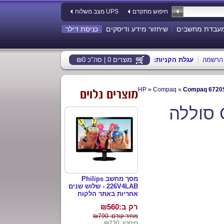
חיפוש מתקדם
מצב משלוח UPS
עבדת מחשבים
שיחזור מידע ודיסקים
כניסת דילר
הרשמה
:עגלת הקניות
מוצרים 0 | סה"כ ₪0
Compaq 6720S
»
Compaq
»
מוצרים נלוים
Compaq 6720S/6730S/550/610 סוללה
מסך מחשב Philips
226V4LAB - שלוש שנים
אחריות באתר הלקוח
רק ב:₪
560
מחיר קודם: ₪790
חיסכון: ₪230