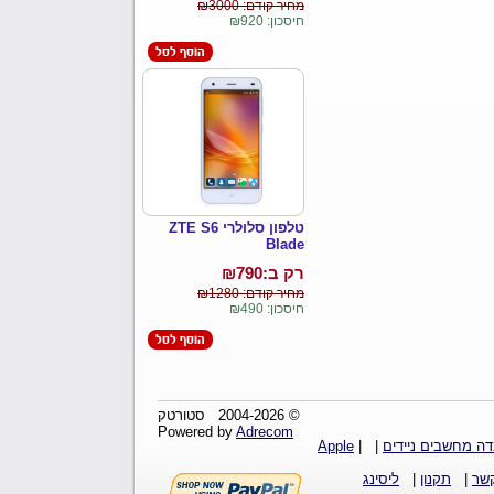
מחיר קודם: ₪3000
חיסכון: ₪920
טלפון סלולרי ZTE S6
Blade
רק ב:₪
790
מחיר קודם: ₪1280
חיסכון: ₪490
© 2004-2026 סטורטק
Adrecom
Powered by
ה מחשבים ניידים
|
|
Apple
קשר
|
תקנון
|
ליסינג