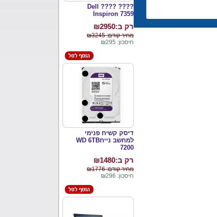
???? ???? Dell
Inspiron 7359
רק ב:₪
2950
מחיר קודם: ₪3245
חיסכון: ₪295
דיסק קשיח פנימי
למחשב נייחWD 6TB
7200
רק ב:₪
1480
מחיר קודם: ₪1776
חיסכון: ₪296