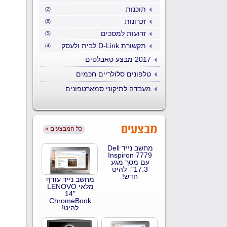
תוכנות
(2)
זכרונות
(6)
זרועות למסכים
(5)
תקשורת D-Link לבית ולעסק
(4)
2017 מבצע טאבלטים
טלפונים סלולריים חכמים
מעבדה לתיקוני סמארטפונים
מבצעים
« כל המבצעים
מחשב נייד Dell
Inspiron 7779
עם מסך מגע
17.3"- להיט
חדש!
מחשב נייד עודף
מלאי LENOVO
14"
ChromeBook
להיט!