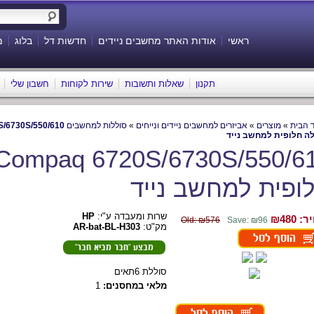
ראשי
אודות האתר מחשבים ניידים
חדשות דל
בלוג
מ
תקנון
שאלות ותשובות
שירות לקוחות
חשבון שלי
 הבית
»
מוצרים
»
אביזרים למחשבים ניידים ונייחים
»
סוללות למחשבים HP
/6730S/550/610
ה חלופית למחשב נייד
ופית למחשב נייד
שרות ומעבדה ע"י:
HP
: ₪
480
Old: ₪576
Save: ₪96
מק"ט:
AR-bat-BL-H303
מבצע "חבר מביא חבר"
סוללת 6תאים
מלאי במחסנים:
1