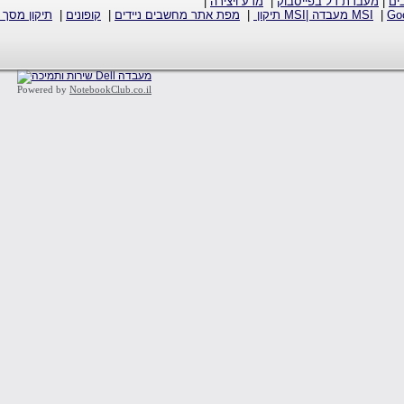
ים
|
מעבדת דל בפייסבוק
|
מדע ויצירה
|
Go‏
|
MSI מעבדה |MSI תיקון
|
מפת אתר מחשבים ניידים
|
קופונים
|
תיקון מסך 
Powered by
NotebookClub.co.il