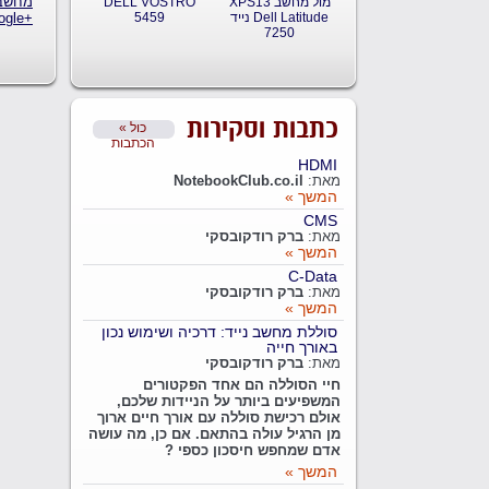
מחשב
XPS13 מול מחשב
DELL VOSTRO
נייד Dell Latitude
5459
ogle+‎
7250
כתבות וסקירות
« כול
הכתבות
HDMI
מאת:
NotebookClub.co.il
המשך »
CMS
מאת:
ברק רודקובסקי
המשך »
C-Data
מאת:
ברק רודקובסקי
המשך »
סוללת מחשב נייד: דרכיה ושימוש נכון
באורך חייה
מאת:
ברק רודקובסקי
חיי הסוללה הם אחד הפקטורים
המשפיעים ביותר על הניידות שלכם,
אולם רכישת סוללה עם אורך חיים ארוך
מן הרגיל עולה בהתאם. אם כן, מה עושה
אדם שמחפש חיסכון כספי ?
המשך »