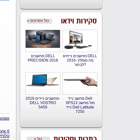
סקירות וידאו
« כול הסרטים
מחשבים נייחים DELL
מחשבים DELL
2016- מה מומלץ
PRECISION 2016
לבחור?
מחשב נייד Dell
מחשבים ניידים 2016-
XPS13 מול מחשב
DELL VOSTRO
נייד Dell Latitude
5459
7250
slate
one 6
טלוויזיו
כתבות וסקירות
« כול