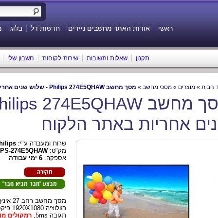
ראשי
אודות האתר מחשבים ניידים
חדשות דל
בלוג
מ
תקנון
שאלות ותשובות
שירות לקוחות
חשבון שלי
 הבית
»
מוצרים
»
מסכי מחשב
»
מסך מחשב Philips 274E5QHAW - שלוש שנים אחריות באתר הלקוח
ים אחריות באתר הלקוח
שרות ומעבדה ע"י:
hilips
מק"ט:
IPS-274E5QHAW
אספקה:
6 ימי עבודה
סקירה
מבצע "חבר מביא חבר"
רזולוציה 
תגובה 5ms,
רמקולים מו