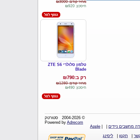
מחיר קודם: ₪3000
חיסכון: ₪920
טלפון סלולרי ZTE S6
Blade
רק ב:₪
790
מחיר קודם: ₪1280
חיסכון: ₪490
© 2004-2026 סטורטק
Adrecom
Powered by
ה מחשבים ניידים
|
|
Apple
קשר
|
תקנון
|
ליסינג