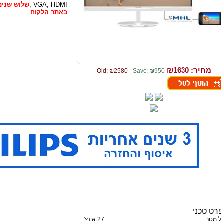
VGA, HDMI ,
שלוש שנים
באתר הלקוח
.
מחיר: ₪
1630
Old: ₪2580
Save: ₪950
רט טכני
ל מסך
27 אינץ'