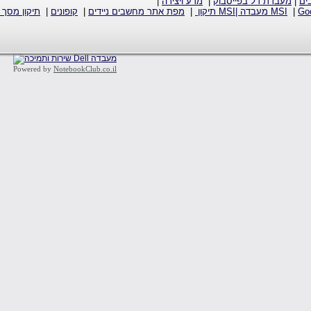
ים
|
מעבדת דל בפייסבוק
|
מדע ויצירה
|
Go‏
|
MSI מעבדה |MSI תיקון
|
מפת אתר מחשבים ניידים
|
קופונים
|
תיקון מסך 
Powered by
NotebookClub.co.il