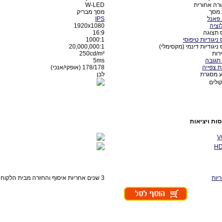
רה אחורית
W-LED
 מסך
מסך מבריק
 פאנל
IPS
לוציה
1920x1080
 תצוגה
16:9
ניגודיות טיפוסי
1000:1
 ניגודיות דינמי (מקסימלי)
20,000,000:1
רות
250cd/m²
 תגובה
5ms
ות צפייה
178/178 (אופקי/אנכי)
 מסגרת
לבן
ולים
סות ויציאות
V
HD
יות
3 שנים אחריות איסוף והחזרה מבית הלקוח