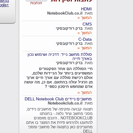
מחשב
הכתבות
ogle+‎
HDMI
מאת:
NotebookClub.co.il
המשך »
CMS
מאת:
ברק רודקובסקי
המשך »
C-Data
מאת:
ברק רודקובסקי
המשך »
סוללת מחשב נייד: דרכיה ושימוש נכון
באורך חייה
מאת:
ברק רודקובסקי
חיי הסוללה הם אחד הפקטורים
המשפיעים ביותר על הניידות שלכם,
אולם רכישת סוללה עם אורך חיים ארוך
מן הרגיל עולה בהתאם. אם כן, מה עושה
אדם שמחפש חיסכון כספי ?
המשך »
מחשבים ניידים DELL Notebook Club
מאת:
Notebookclub.co.il
תצוגה קבועה ומקיפה של מחשבים ניידים,
מסכי מחשב וציוד נלווה - בחנותנו
NOTEBOOKCLUB , הינכם מוזמנים
להתענג ולהרגיש פיזית את המוצר בו אתם
מתעניינים כאן בתצוגה של מחשבי ומסכי
DELL .