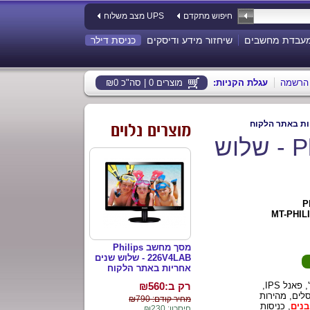
חיפוש מתקדם
מצב משלוח UPS
עבדת מחשבים
שיחזור מידע ודיסקים
כניסת דילר
הרשמה
:עגלת הקניות
מוצרים 0 | סה"כ ₪0
מוצרים נלוים
מסך מחשב Philips 274E5QHAW - שלוש
P
MT-PHIL
מסך מחשב Philips
226V4LAB - שלוש שנים
אחריות באתר הלקוח
מסך מחשב רחב 27 אינץ', פאנל IPS,
רק ב:₪
560
1920X1080 פיקסלים, מהירות
מחיר קודם: ₪790
בנים
, כניסות
חיסכון: ₪230