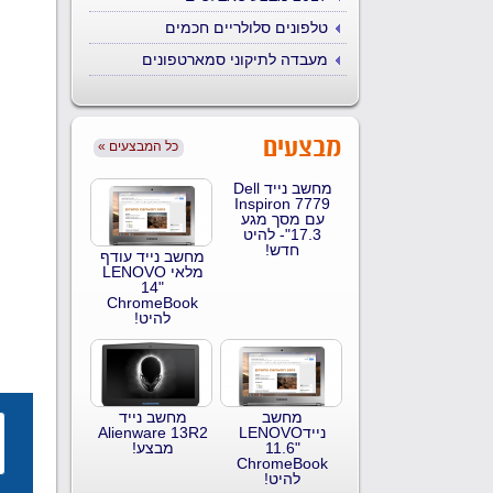
טלפונים סלולריים חכמים
מעבדה לתיקוני סמארטפונים
מבצעים
« כל המבצעים
מחשב נייד Dell
Inspiron 7779
עם מסך מגע
17.3"- להיט
חדש!
מחשב נייד עודף
מלאי LENOVO
14"
ChromeBook
להיט!
מחשב
מחשב נייד
ניידLENOVO
Alienware 13R2
11.6"
מבצע!
ChromeBook
להיט!