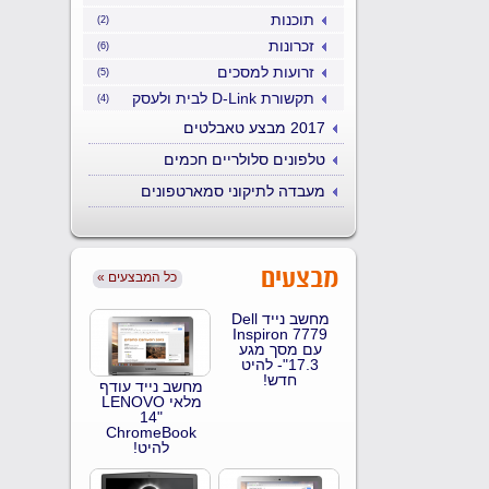
תוכנות
(2)
זכרונות
(6)
זרועות למסכים
(5)
תקשורת D-Link לבית ולעסק
(4)
2017 מבצע טאבלטים
טלפונים סלולריים חכמים
מעבדה לתיקוני סמארטפונים
מבצעים
« כל המבצעים
מחשב נייד Dell
Inspiron 7779
עם מסך מגע
17.3"- להיט
חדש!
מחשב נייד עודף
מלאי LENOVO
14"
ChromeBook
להיט!