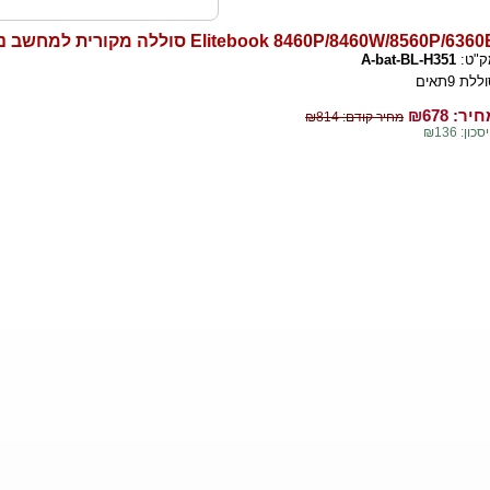
Elitebook 8460P/8460W/8560P/636 סוללה מקורית למחשב נייד
ק"ט:
A-bat-BL-H351
ללת 9תאים
יר: ₪
678
מחיר קודם: ₪814
כון: ₪136