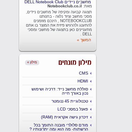
מחשבים ניידים DELL Notebook Club
מאת:
Notebookclub.co.il
תצוגה קבועה ומקיפה של מחשבים ניידים,
מסכי מחשב וציוד נלווה - בחנותנו
NOTEBOOKCLUB , הינכם מוזמנים
להתענג ולהרגיש פיזית את המוצר בו אתם
מתעניינים כאן בתצוגה של מחשבי ומסכי
DELL .
המשך »
מילון מונחים
« מילון
CMS
HDMI
סוללת מחשב נייד: דרכיה ושימוש
נכון באורך חייה
טכנולוגיית 45 ננומטר
פאנל במסכי LCD
זיכרון גישה אקראית (RAM)
מודם סלולרי מובנה התומך בכל
הרשתות- מה הוא ומה יתרונותיו ?