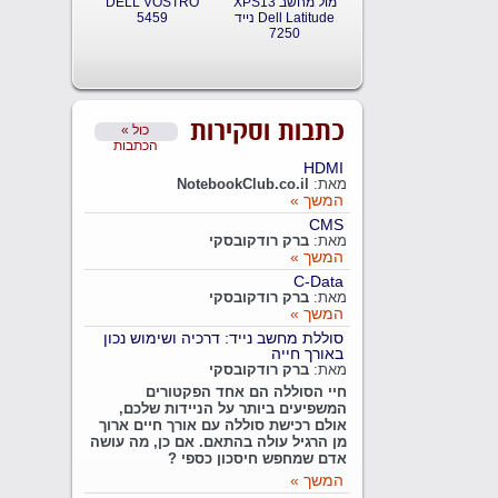
XPS13 מול מחשב
DELL VOSTRO
נייד Dell Latitude
5459
7250
כתבות וסקירות
« כול
הכתבות
HDMI
מאת:
NotebookClub.co.il
המשך »
CMS
מאת:
ברק רודקובסקי
המשך »
C-Data
מאת:
ברק רודקובסקי
המשך »
סוללת מחשב נייד: דרכיה ושימוש נכון
באורך חייה
מאת:
ברק רודקובסקי
חיי הסוללה הם אחד הפקטורים
המשפיעים ביותר על הניידות שלכם,
אולם רכישת סוללה עם אורך חיים ארוך
מן הרגיל עולה בהתאם. אם כן, מה עושה
אדם שמחפש חיסכון כספי ?
המשך »